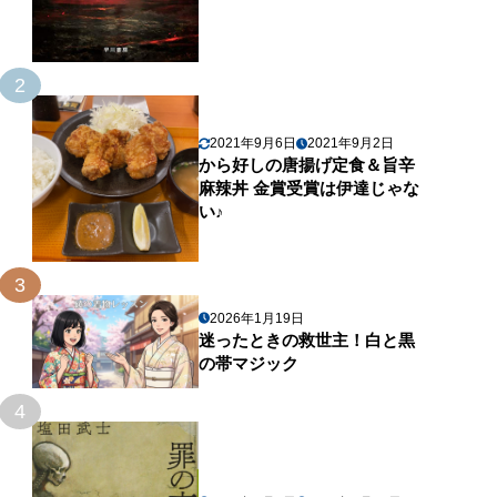
2
2021年9月6日
2021年9月2日
から好しの唐揚げ定食＆旨辛
麻辣丼 金賞受賞は伊達じゃな
い♪
3
2026年1月19日
迷ったときの救世主！白と黒
の帯マジック
4