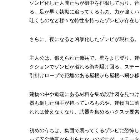
ゾンビ化した人間たちが街中を徘徊しており、音
る。足が早く執拗に追ってくるもの、力が強くハ
吐くものなど様々な特性を持ったゾンビが存在し
さらに、夜になると凶暴化したゾンビが現れる。
主人公は、鍛えられた傭兵で、壁をよじ登り、建
クションでゾンビが溢れる街を駆け回る。ステー
引掛けロープで距離のある屋根から屋根へ飛び移
建物の中や道端にある材料を集め設計図を見つけ
器も倒した相手が持っているものや、建物内に落
れれば使えなくなり、武器を集めるハクスラ要素
初めのうちは、集団で襲ってくるゾンビに恐怖し
って安全地帯から出られないのですが、ステータ