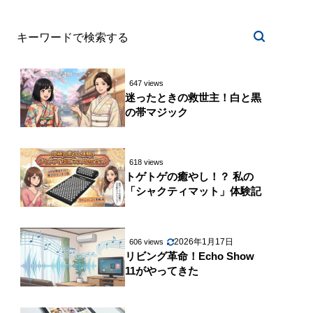
647 views
迷ったときの救世主！白と黒
の帯マジック
618 views
トゲトゲの癒やし！？ 私の
「シャクティマット」体験記
2026年1月17日
606 views
リビング革命！Echo Show
11がやってきた