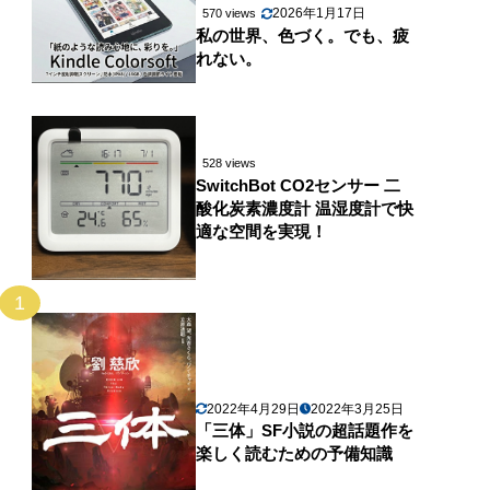
2026年1月17日
570 views
私の世界、色づく。でも、疲
れない。
528 views
SwitchBot CO2センサー 二
酸化炭素濃度計 温湿度計で快
適な空間を実現！
1
2022年4月29日
2022年3月25日
「三体」SF小説の超話題作を
楽しく読むための予備知識