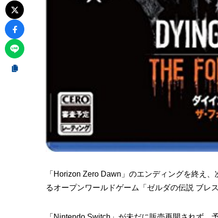
「Horizon Zero Dawn」のエンディング
るオープンワールドゲーム「ゼルダの伝説 ブレス
「Nintendo Switch」が未だに販売再開