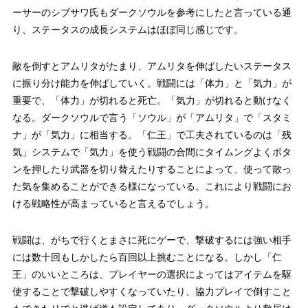
ーサーのシブサワ氏もダークソウルを参考にしたと言っている通
り、ステータスの成長システムはほぼ同じ感じです。
敵を倒すとアムリタがたまり、アムリタを伸ばしたいステータス
に振り分け能力を伸ばしていく。戦闘には「体力」と「気力」が
重要で、「体力」が切れると死亡。「気力」が切れると動けなく
なる。ダークソウルで言う「ソウル」が「アムリタ」で「スタミ
ナ」が「気力」に相当する。「仁王」で工夫されているのは「残
気」システムで「気力」を使う戦闘の合間にタイムングよくボタ
ンを押したり武器を切り替えたりすることによって、使って散っ
た気を集めることができる様になっている。これにより戦闘にお
ける戦略性が高まっていると言えるでしょう。
戦闘は、がちで行くとまさに死にゲーで、撃破するには強い相手
には数十回もしかしたら百回以上挑むことになる。しかし「仁
王」のいいところは、プレイヤーの選択によってはアイテムを駆
使することで撃破しやすくなっていたり、協力プレイで倒すこと