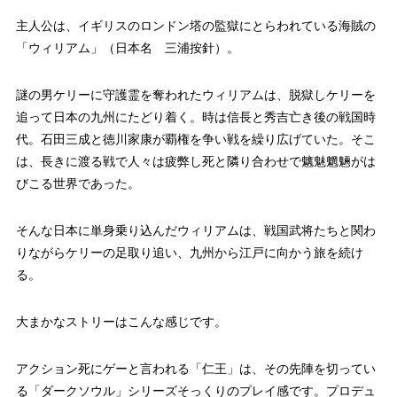
主人公は、イギリスのロンドン塔の監獄にとらわれている海賊の
「ウィリアム」（日本名 三浦按針）。
謎の男ケリーに守護霊を奪われたウィリアムは、脱獄しケリーを
追って日本の九州にたどり着く。時は信長と秀吉亡き後の戦国時
代。石田三成と徳川家康が覇権を争い戦を繰り広げていた。そこ
は、長きに渡る戦で人々は疲弊し死と隣り合わせで魑魅魍魎がは
びこる世界であった。
そんな日本に単身乗り込んだウィリアムは、戦国武将たちと関わ
りながらケリーの足取り追い、九州から江戸に向かう旅を続け
る。
大まかなストリーはこんな感じです。
アクション死にゲーと言われる「仁王」は、その先陣を切ってい
る「ダークソウル」シリーズそっくりのプレイ感です。プロデュ