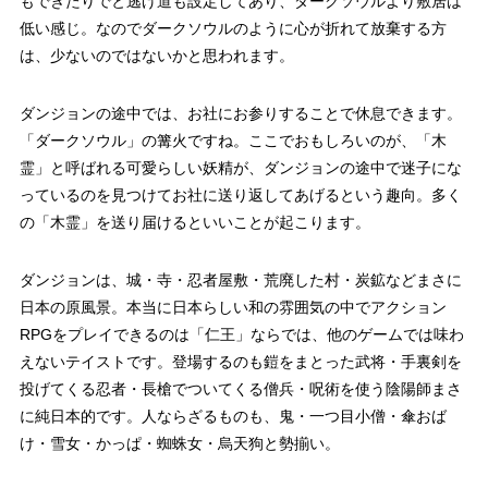
もできたりでと逃げ道も設定してあり、ダークソウルより敷居は
低い感じ。なのでダークソウルのように心が折れて放棄する方
は、少ないのではないかと思われます。
ダンジョンの途中では、お社にお参りすることで休息できます。
「ダークソウル」の篝火ですね。ここでおもしろいのが、「木
霊」と呼ばれる可愛らしい妖精が、ダンジョンの途中で迷子にな
っているのを見つけてお社に送り返してあげるという趣向。多く
の「木霊」を送り届けるといいことが起こります。
ダンジョンは、城・寺・忍者屋敷・荒廃した村・炭鉱などまさに
日本の原風景。本当に日本らしい和の雰囲気の中でアクション
RPGをプレイできるのは「仁王」ならでは、他のゲームでは味わ
えないテイストです。登場するのも鎧をまとった武将・手裏剣を
投げてくる忍者・長槍でついてくる僧兵・呪術を使う陰陽師まさ
に純日本的です。人ならざるものも、鬼・一つ目小僧・傘おば
け・雪女・かっぱ・蜘蛛女・烏天狗と勢揃い。