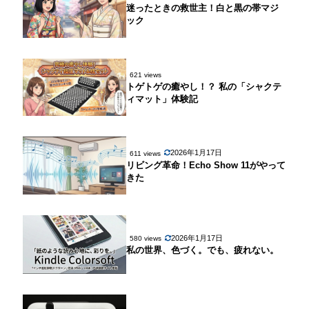
迷ったときの救世主！白と黒の帯マジ
ック
621 views
トゲトゲの癒やし！？ 私の「シャクテ
ィマット」体験記
2026年1月17日
611 views
リビング革命！Echo Show 11がやって
きた
2026年1月17日
580 views
私の世界、色づく。でも、疲れない。