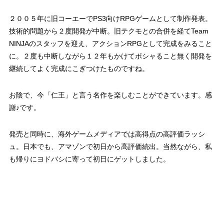
２００５年に旧コーエーでPS3向けRPGゲームとして制作発表。
技術的問題から２度開発が中断。旧テクモとの合併を経てTeam
NINJAのスタッフを迎え、アクションRPGとして完成をみること
に。２度も中断しながら１２年もかけてポシャること無く開発を
継続してよく完成にこぎつけたものですね。
お陰で、今「仁王」と言う名作を楽しむことができています。感
謝♪です。
発売と同時に、海外ゲームメディアでは高得点の高評価ラッシ
ュ。日本でも、アマゾンで初日から高評価続出。当然ながら、私
も帰りにヨドバシに寄って初日にゲットしました。