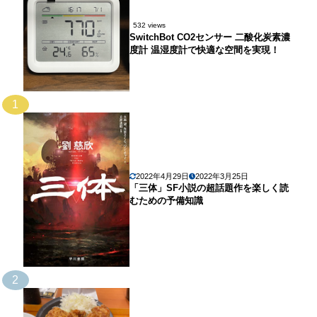
532 views
SwitchBot CO2センサー 二酸化炭素濃
度計 温湿度計で快適な空間を実現！
1
2022年4月29日
2022年3月25日
「三体」SF小説の超話題作を楽しく読
むための予備知識
2