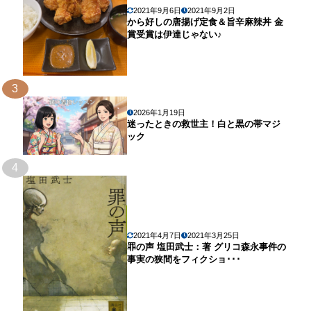
2021年9月6日
2021年9月2日
から好しの唐揚げ定食＆旨辛麻辣丼 金
賞受賞は伊達じゃない♪
3
2026年1月19日
迷ったときの救世主！白と黒の帯マジ
ック
4
2021年4月7日
2021年3月25日
罪の声 塩田武士：著 グリコ森永事件の
事実の狭間をフィクショ･･･