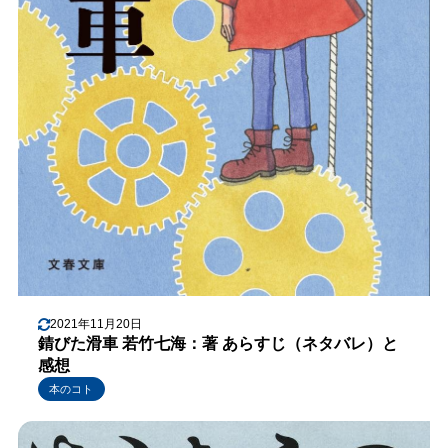
2021年11月20日
錆びた滑車 若竹七海：著 あらすじ（ネタバレ）と
感想
本のコト