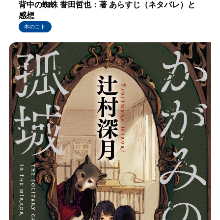
背中の蜘蛛 誉田哲也：著 あらすじ（ネタバレ）と
感想
本のコト