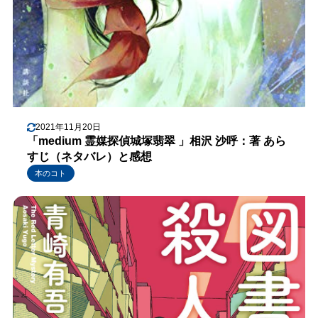
2021年11月20日
「medium 霊媒探偵城塚翡翠 」相沢 沙呼：著 あら
すじ（ネタバレ）と感想
本のコト