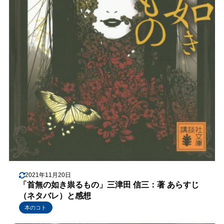
2021年11月20日
「首無の如き祟るもの」三津田 信三：著 あらすじ
（ネタバレ）と感想
本のコト