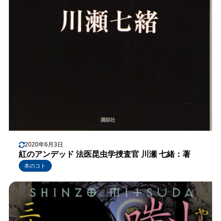
2020年6月3日
紅のアンデッド 法医昆虫学捜査官 川瀬 七緒：著
本のコト