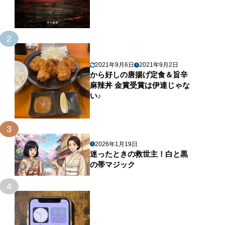
2
2021年9月6日
2021年9月2日
から好しの唐揚げ定食＆旨辛
麻辣丼 金賞受賞は伊達じゃな
い♪
3
2026年1月19日
迷ったときの救世主！白と黒
の帯マジック
4