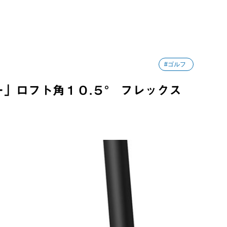
#ゴルフ
ー」ロフト角１０.５° フレックス