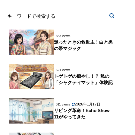
653 views
迷ったときの救世主！白と黒
の帯マジック
621 views
トゲトゲの癒やし！？ 私の
「シャクティマット」体験記
2026年1月17日
611 views
リビング革命！Echo Show
11がやってきた