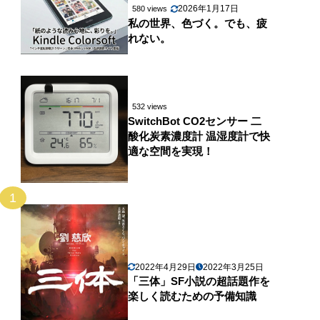
2026年1月17日
580 views
私の世界、色づく。でも、疲
れない。
532 views
SwitchBot CO2センサー 二
酸化炭素濃度計 温湿度計で快
適な空間を実現！
1
2022年4月29日
2022年3月25日
「三体」SF小説の超話題作を
楽しく読むための予備知識