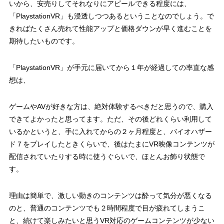
いから、安売りしてそれなりにアピールできる程度には、
「PlaystationVR」も浸透しつつあるということなのでしょう。で
きればたくさん売れて性能アップと価格ダウンが早く進むことを
期待したいものです。
「PlaystationVR」が手元に届いてから１年が経過しての率直な感
想は、
ゲームやAVが好きな方は、絶対体験するべきだと思うので、購入
できてよかったと思ってます。ただ、その後どれくらい利用して
いるかというと、手に入れてからの２ヶ月程度と、バイオハザー
ド７をプレイしたときくらいで、後はたまにVR映像コンテンツが
配信されていたりする時に使うぐらいで、ほとんお飾り状態で
す。
理由は簡単で、激しい動きのコンテンツは酔って気分が悪くなる
のと、普通のコンテンツでも２時間程度で目が疲れてしまうこ
と、続けて楽しみたいと思うVR対応のゲームコンテンツが少ない