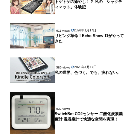
トゲトゲの癒やし！？ 私の「シャクテ
ィマット」体験記
2026年1月17日
611 views
リビング革命！Echo Show 11がやって
きた
2026年1月17日
580 views
私の世界、色づく。でも、疲れない。
532 views
SwitchBot CO2センサー 二酸化炭素濃
度計 温湿度計で快適な空間を実現！