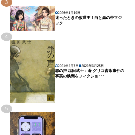
3
2026年1月19日
迷ったときの救世主！白と黒の帯マジ
ック
4
2021年4月7日
2021年3月25日
罪の声 塩田武士：著 グリコ森永事件の
事実の狭間をフィクショ･･･
5