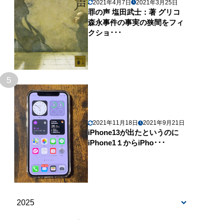
2021年4月7日
2021年3月25日
罪の声 塩田武士：著 グリコ
森永事件の事実の狭間をフィ
クショ･･･
5
2021年11月18日
2021年9月21日
iPhone13が出たというのに
iPhone1１からiPho･･･