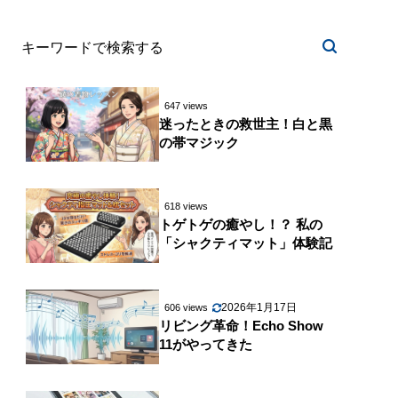
647 views
迷ったときの救世主！白と黒
の帯マジック
618 views
トゲトゲの癒やし！？ 私の
「シャクティマット」体験記
2026年1月17日
606 views
リビング革命！Echo Show
11がやってきた