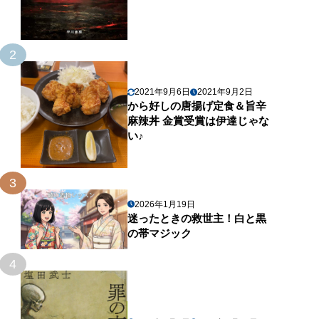
2
2021年9月6日
2021年9月2日
から好しの唐揚げ定食＆旨辛
麻辣丼 金賞受賞は伊達じゃな
い♪
3
2026年1月19日
迷ったときの救世主！白と黒
の帯マジック
4