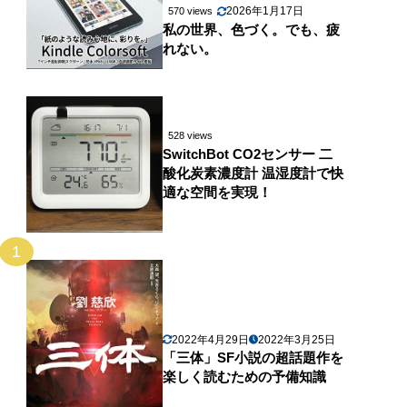
2026年1月17日
570 views
私の世界、色づく。でも、疲
れない。
528 views
SwitchBot CO2センサー 二
酸化炭素濃度計 温湿度計で快
適な空間を実現！
1
2022年4月29日
2022年3月25日
「三体」SF小説の超話題作を
楽しく読むための予備知識