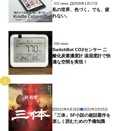
2026年1月17日
572 views
私の世界、色づく。でも、疲
れない。
530 views
SwitchBot CO2センサー 二
酸化炭素濃度計 温湿度計で快
適な空間を実現！
1
2022年4月29日
2022年3月25日
「三体」SF小説の超話題作を
楽しく読むための予備知識