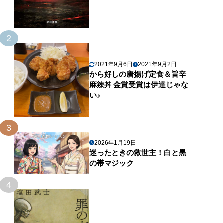
2
2021年9月6日
2021年9月2日
から好しの唐揚げ定食＆旨辛
麻辣丼 金賞受賞は伊達じゃな
い♪
3
2026年1月19日
迷ったときの救世主！白と黒
の帯マジック
4