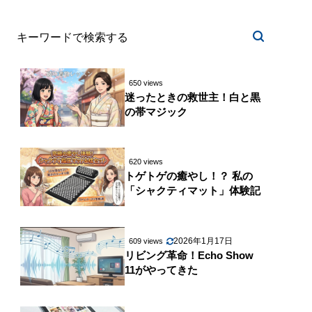
650 views
迷ったときの救世主！白と黒
の帯マジック
620 views
トゲトゲの癒やし！？ 私の
「シャクティマット」体験記
2026年1月17日
609 views
リビング革命！Echo Show
11がやってきた