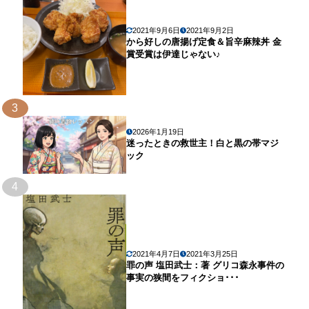
2021年9月6日
2021年9月2日
から好しの唐揚げ定食＆旨辛麻辣丼 金
賞受賞は伊達じゃない♪
3
2026年1月19日
迷ったときの救世主！白と黒の帯マジ
ック
4
2021年4月7日
2021年3月25日
罪の声 塩田武士：著 グリコ森永事件の
事実の狭間をフィクショ･･･