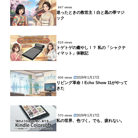
647 views
迷ったときの救世主！白と黒の帯マジ
ック
618 views
トゲトゲの癒やし！？ 私の「シャクテ
ィマット」体験記
2026年1月17日
606 views
リビング革命！Echo Show 11がやって
きた
2026年1月17日
570 views
私の世界、色づく。でも、疲れない。