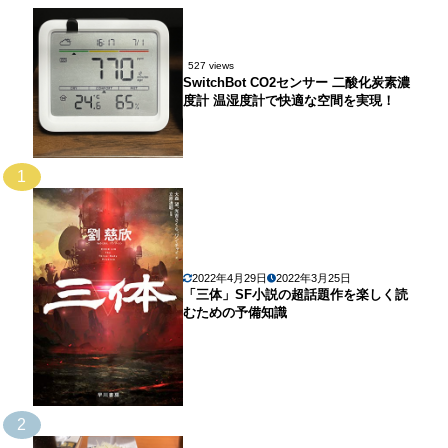
527 views
SwitchBot CO2センサー 二酸化炭素濃
度計 温湿度計で快適な空間を実現！
1
2022年4月29日
2022年3月25日
「三体」SF小説の超話題作を楽しく読
むための予備知識
2