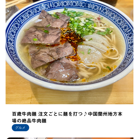
百歳牛肉麺 注文ごとに麺を打つ♪中国蘭州地方本
場の絶品牛肉麺
グルメ