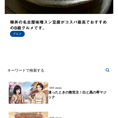
韓丼の名古屋味噌スン豆腐がコスパ最高でおすすめ
のB級グルメです。
グルメ
655 views
迷ったときの救世主！白と黒の帯マジ
ック
625 views