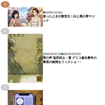
3
2026年1月19日
迷ったときの救世主！白と黒の帯マジ
ック
4
2021年4月7日
2021年3月25日
罪の声 塩田武士：著 グリコ森永事件の
事実の狭間をフィクショ･･･
5