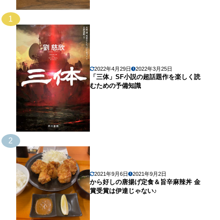
1
2022年4月29日
2022年3月25日
「三体」SF小説の超話題作を楽しく読
むための予備知識
2
2021年9月6日
2021年9月2日
から好しの唐揚げ定食＆旨辛麻辣丼 金
賞受賞は伊達じゃない♪