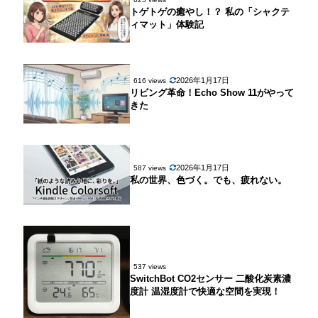
トゲトゲの癒やし！？ 私の「シャクテ
ィマット」体験記
2026年1月17日
616 views
リビング革命！Echo Show 11がやって
きた
2026年1月17日
587 views
私の世界、色づく。でも、疲れない。
537 views
SwitchBot CO2センサー 二酸化炭素濃
度計 温湿度計で快適な空間を実現！