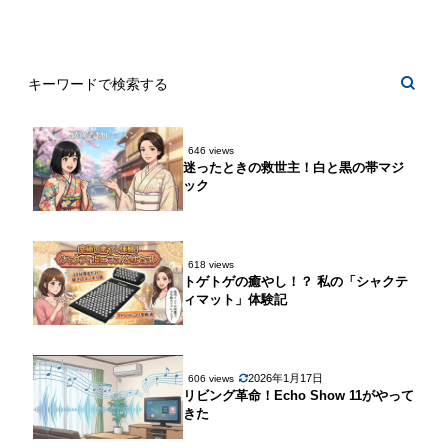
646 views
迷ったときの救世主！白と黒の帯マジ
ック
618 views
トゲトゲの癒やし！？ 私の「シャクテ
ィマット」体験記
2026年1月17日
606 views
リビング革命！Echo Show 11がやって
きた