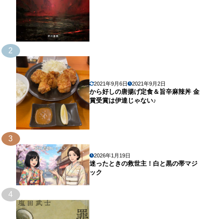
2
2021年9月6日
2021年9月2日
から好しの唐揚げ定食＆旨辛麻辣丼 金
賞受賞は伊達じゃない♪
3
2026年1月19日
迷ったときの救世主！白と黒の帯マジ
ック
4