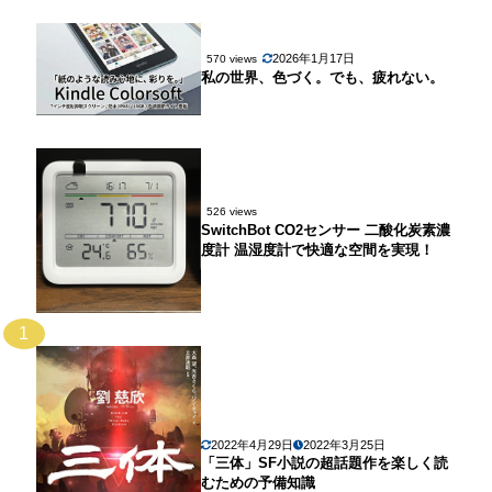
2026年1月17日
570 views
私の世界、色づく。でも、疲れない。
526 views
SwitchBot CO2センサー 二酸化炭素濃
度計 温湿度計で快適な空間を実現！
1
2022年4月29日
2022年3月25日
「三体」SF小説の超話題作を楽しく読
むための予備知識