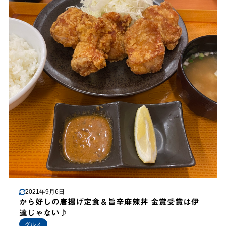
2021年9月6日
から好しの唐揚げ定食＆旨辛麻辣丼 金賞受賞は伊
達じゃない♪
グルメ