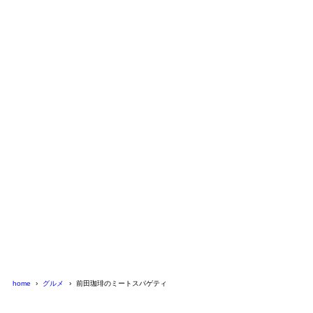
home
グルメ
前田珈琲のミートスパゲティ