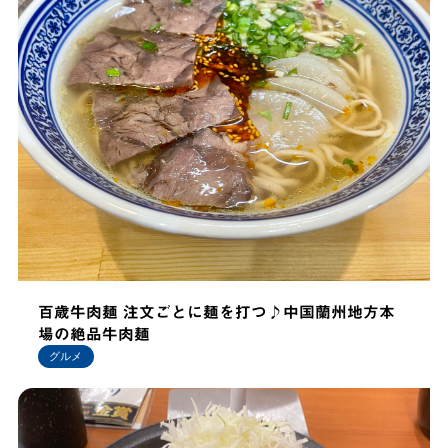
百歳牛肉麺 注文ごとに麺を打つ♪中国蘭州地方本
場の絶品牛肉麺
グルメ