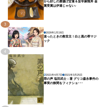
から好しの唐揚げ定食＆旨辛麻辣丼 金
賞受賞は伊達じゃない♪
3
2026年1月19日
迷ったときの救世主！白と黒の帯マジ
ック
4
2021年4月7日
2021年3月25日
罪の声 塩田武士：著 グリコ森永事件の
事実の狭間をフィクショ･･･