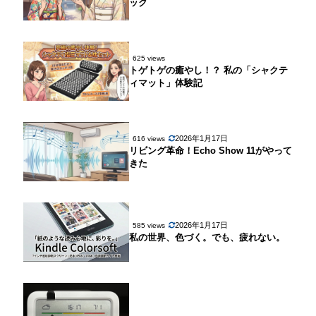
ック
625 views
トゲトゲの癒やし！？ 私の「シャクテ
ィマット」体験記
2026年1月17日
616 views
リビング革命！Echo Show 11がやって
きた
2026年1月17日
585 views
私の世界、色づく。でも、疲れない。