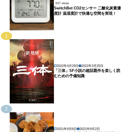
537 views
SwitchBot CO2センサー 二酸化炭素濃
度計 温湿度計で快適な空間を実現！
1
2022年4月29日
2022年3月25日
「三体」SF小説の超話題作を楽しく読
むための予備知識
2
2021年9月6日
2021年9月2日