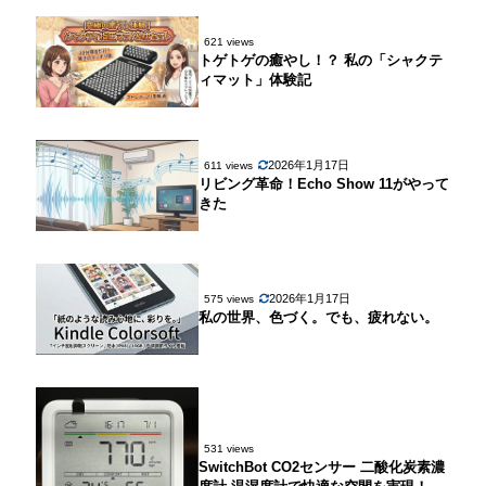
621 views
トゲトゲの癒やし！？ 私の「シャクテ
ィマット」体験記
2026年1月17日
611 views
リビング革命！Echo Show 11がやって
きた
2026年1月17日
575 views
私の世界、色づく。でも、疲れない。
531 views
SwitchBot CO2センサー 二酸化炭素濃