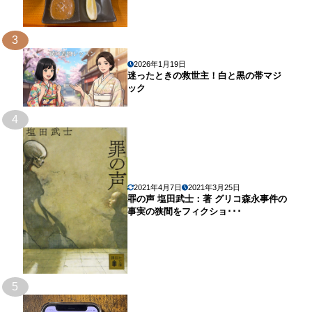
3
2026年1月19日
迷ったときの救世主！白と黒の帯マジ
ック
4
2021年4月7日
2021年3月25日
罪の声 塩田武士：著 グリコ森永事件の
事実の狭間をフィクショ･･･
5