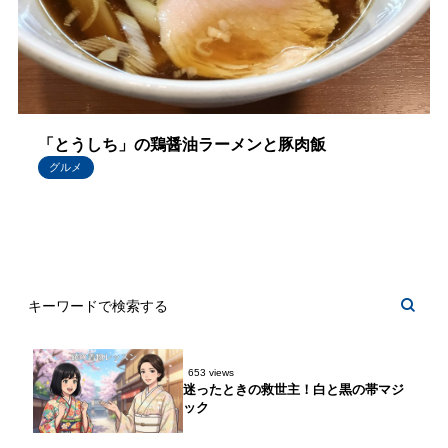
「とうしち」の鶏醤油ラーメンと豚肉飯
グルメ
653 views
迷ったときの救世主！白と黒の帯マジ
ック