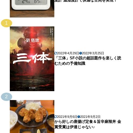
度計 温湿度計で快適な空間を実現！
1
2022年4月29日
2022年3月25日
「三体」SF小説の超話題作を楽しく読
むための予備知識
2
2021年9月6日
2021年9月2日
から好しの唐揚げ定食＆旨辛麻辣丼 金
賞受賞は伊達じゃない♪