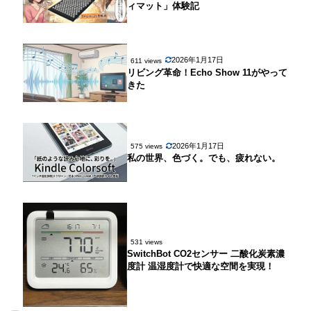
ィマット」体験記
2026年1月17日
611 views
リビング革命！Echo Show 11がやって
きた
2026年1月17日
575 views
私の世界、色づく。でも、疲れない。
531 views
SwitchBot CO2センサー 二酸化炭素濃
度計 温湿度計で快適な空間を実現！