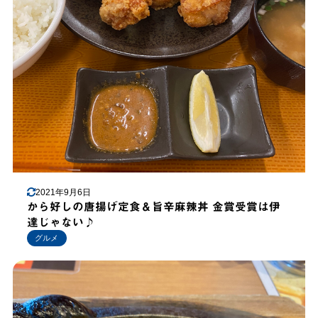
2021年9月6日
から好しの唐揚げ定食＆旨辛麻辣丼 金賞受賞は伊
達じゃない♪
グルメ