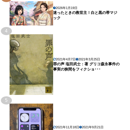
2026年1月19日
迷ったときの救世主！白と黒の帯マジ
ック
4
2021年4月7日
2021年3月25日
罪の声 塩田武士：著 グリコ森永事件の
事実の狭間をフィクショ･･･
5
2021年11月18日
2021年9月21日