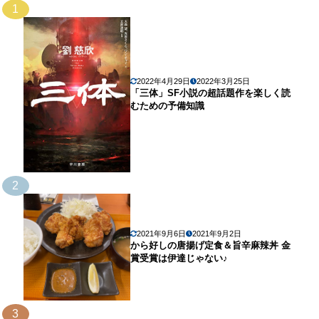
1
2022年4月29日
2022年3月25日
「三体」SF小説の超話題作を楽しく読
むための予備知識
2
2021年9月6日
2021年9月2日
から好しの唐揚げ定食＆旨辛麻辣丼 金
賞受賞は伊達じゃない♪
3