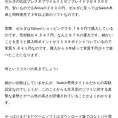
ゼルダの伝説ブレスオブワイルドとゼノブレイド２が４３００
円。安いものでもArmsの２０００円。ゼルダに至ってはSwitch本
体と同時発売で３年以上前のソフトなのです。
実際、ゼルダはYahoo!ショッピングで６,７８０円で購入している
のです。売却額が４,５４７円。なんと６７％の還元です。細かい
ことを言うと購入時ポイントが１１３９ポイントついているので
実質５,６４１円なのです。購入から３年経って実質千円少々で遊
べたことになります。
何というコスパの良さでしょう♪
細かい比較はしていませんが、Switch専用タイトルだからの高額
設定なのでしょうが、このことからも任天堂のソフトに対する真
摯な姿勢とゲーム性の高さが評価されていることがよくわかりま
す。
やっぱりまだまだゲームソフトはダウンロード版ではなくパケ買