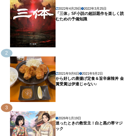
2022年4月29日
2022年3月25日
「三体」SF小説の超話題作を楽しく読
むための予備知識
2
2021年9月6日
2021年9月2日
から好しの唐揚げ定食＆旨辛麻辣丼 金
賞受賞は伊達じゃない♪
3
2026年1月19日
迷ったときの救世主！白と黒の帯マジ
ック