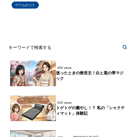
ゲームのコト
650 views
迷ったときの救世主！白と黒の帯マジ
ック
620 views
トゲトゲの癒やし！？ 私の「シャクテ
ィマット」体験記