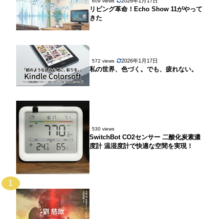
2026年1月17日
609 views
リビング革命！Echo Show 11がやって
きた
2026年1月17日
572 views
私の世界、色づく。でも、疲れない。
530 views
SwitchBot CO2センサー 二酸化炭素濃
度計 温湿度計で快適な空間を実現！
1