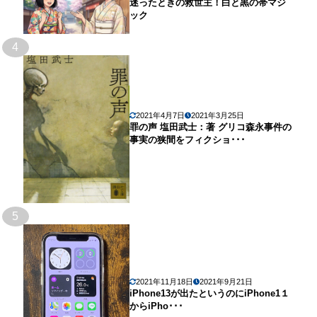
迷ったときの救世主！白と黒の帯マジ
ック
4
2021年4月7日
2021年3月25日
罪の声 塩田武士：著 グリコ森永事件の
事実の狭間をフィクショ･･･
5
2021年11月18日
2021年9月21日
iPhone13が出たというのにiPhone1１
からiPho･･･