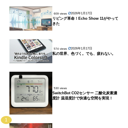
2026年1月17日
609 views
リビング革命！Echo Show 11がやって
きた
2026年1月17日
574 views
私の世界、色づく。でも、疲れない。
530 views
SwitchBot CO2センサー 二酸化炭素濃
度計 温湿度計で快適な空間を実現！
1