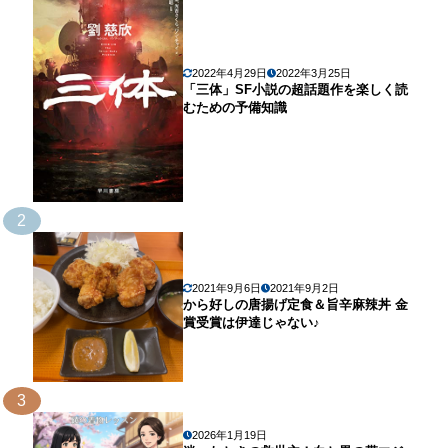
2022年4月29日
2022年3月25日
「三体」SF小説の超話題作を楽しく読
むための予備知識
2
2021年9月6日
2021年9月2日
から好しの唐揚げ定食＆旨辛麻辣丼 金
賞受賞は伊達じゃない♪
3
2026年1月19日