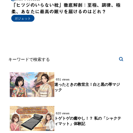
「ヒツジのいらない枕」徹底解剖：至極、調律、極
柔、あなたに最高の眠りを届けるのはどれ？
ガジェット
651 views
迷ったときの救世主！白と黒の帯マジ
ック
620 views
トゲトゲの癒やし！？ 私の「シャクテ
ィマット」体験記