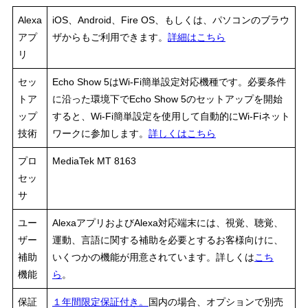
Alexa
iOS、Android、Fire OS、もしくは、パソコンのブラウ
アプ
ザからもご利用できます。
詳細はこちら
リ
セッ
Echo Show 5はWi-Fi簡単設定対応機種です。必要条件
トア
に沿った環境下でEcho Show 5のセットアップを開始
ップ
すると、Wi-Fi簡単設定を使用して自動的にWi-Fiネット
技術
ワークに参加します。
詳しくはこちら
プロ
MediaTek MT 8163
セッ
サ
ユー
AlexaアプリおよびAlexa対応端末には、視覚、聴覚、
ザー
運動、言語に関する補助を必要とするお客様向けに、
補助
いくつかの機能が用意されています。詳しくは
こち
機能
ら
。
保証
１年間限定保証付き。
国内の場合、オプションで別売