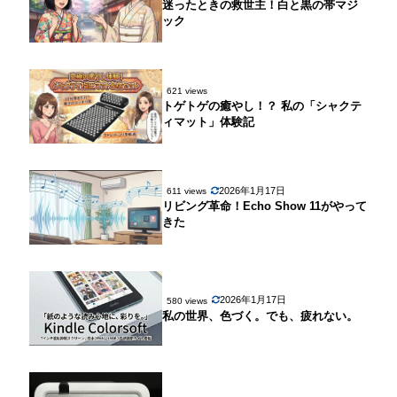
迷ったときの救世主！白と黒の帯マジ
ック
621 views
トゲトゲの癒やし！？ 私の「シャクテ
ィマット」体験記
2026年1月17日
611 views
リビング革命！Echo Show 11がやって
きた
2026年1月17日
580 views
私の世界、色づく。でも、疲れない。