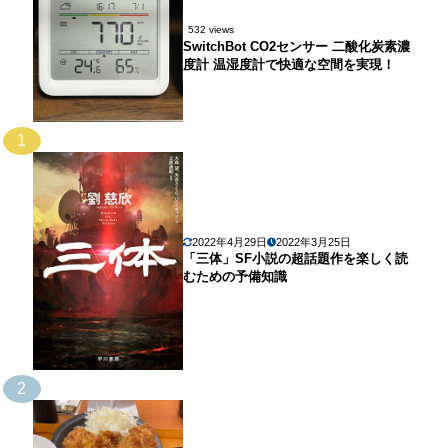
532 views
SwitchBot CO2センサー 二酸化炭素濃
度計 温湿度計で快適な空間を実現！
1
2022年4月29日
2022年3月25日
「三体」SF小説の超話題作を楽しく読
むための予備知識
2