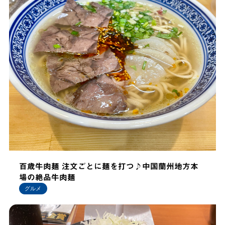
百歳牛肉麺 注文ごとに麺を打つ♪中国蘭州地方本
場の絶品牛肉麺
グルメ