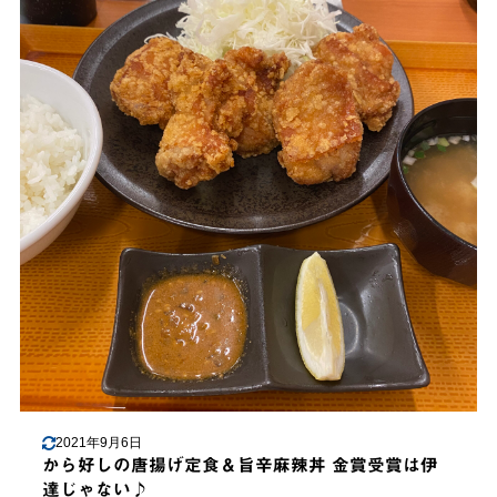
2021年9月6日
から好しの唐揚げ定食＆旨辛麻辣丼 金賞受賞は伊
達じゃない♪