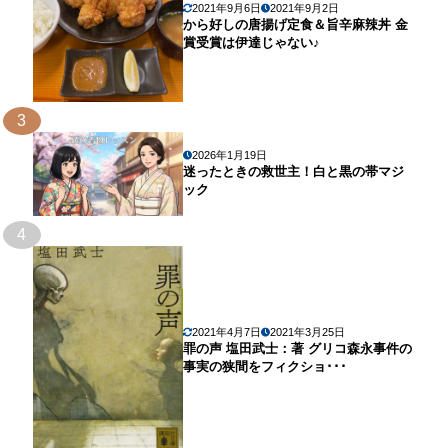
2021年9月6日
2021年9月2日
から好しの唐揚げ定食＆旨辛麻辣丼 金
賞受賞は伊達じゃない♪
3
2026年1月19日
迷ったときの救世主！白と黒の帯マジ
ック
4
2021年4月7日
2021年3月25日
罪の声 塩田武士：著 グリコ森永事件の
事実の狭間をフィクショ･･･