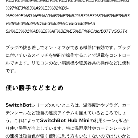
%E3%82%B9%E3%83%9E%E3%83%BC%E3%83%88%E3%83
%97%E3%83%A9%E3%82%B0-
%E9%9F%B3%E5%A3%B0%E3%82%B3%E3%83%B3%E3%83
%88%E3%83%AD%E3%83%BC%E3%83%AB-
Siri%E3%81%AB%E5%AF%BE%E5%BF%9C/dp/B07TVSGJT4
プラグの抜き差しでオン・オフができる機器に有効です。プラグ
に付いているスイッチをWiFiで操作することで通電をコントロー
ルできます。リモコンのない扇風機や暖房器具の操作などに便利
です。
使い勝手などまとめ
シリーズのいいところは、温湿度計やプラグ、カー
SwitchBot
テンレールなど独自の連携アイテムを揃えているところでしょ
う。これによって
の利用シーンが広が
SwitchBot Hub Mini
り使い勝手が向上しています。特に温湿度計やカーテンレールと
の連携は独自色が強く便利に思う方も少なくないのではないかと