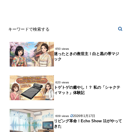
650 views
迷ったときの救世主！白と黒の帯マジ
ック
620 views
トゲトゲの癒やし！？ 私の「シャクテ
ィマット」体験記
2026年1月17日
609 views
リビング革命！Echo Show 11がやって
きた