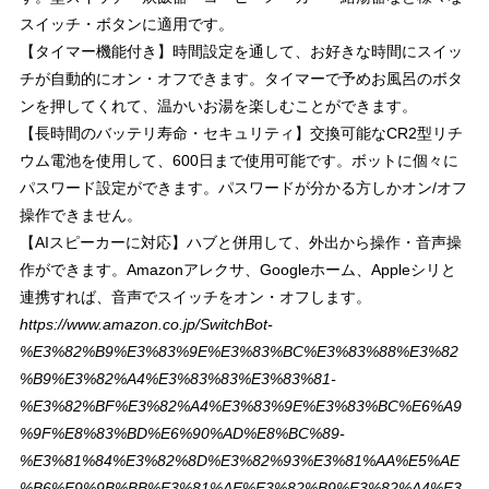
スイッチ・ボタンに適用です。
【タイマー機能付き】時間設定を通して、お好きな時間にスイッ
チが自動的にオン・オフできます。タイマーで予めお風呂のボタ
ンを押してくれて、温かいお湯を楽しむことができます。
【長時間のバッテリ寿命・セキュリティ】交換可能なCR2型リチ
ウム電池を使用して、600日まで使用可能です。ボットに個々に
パスワード設定ができます。パスワードが分かる方しかオン/オフ
操作できません。
【AIスピーカーに対応】ハブと併用して、外出から操作・音声操
作ができます。Amazonアレクサ、Googleホーム、Appleシリと
連携すれば、音声でスイッチをオン・オフします。
https://www.amazon.co.jp/SwitchBot-
%E3%82%B9%E3%83%9E%E3%83%BC%E3%83%88%E3%82
%B9%E3%82%A4%E3%83%83%E3%83%81-
%E3%82%BF%E3%82%A4%E3%83%9E%E3%83%BC%E6%A9
%9F%E8%83%BD%E6%90%AD%E8%BC%89-
%E3%81%84%E3%82%8D%E3%82%93%E3%81%AA%E5%AE
%B6%E9%9B%BB%E3%81%AE%E3%82%B9%E3%82%A4%E3