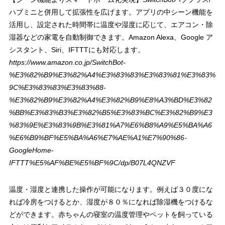
ハブミニと併用して拡張性を広げます。アプリの中シーン機能を
活用し、設定された時間帯に温度や湿度に応じて、エアコン・除
湿器などの家電を自動制御できます。Amazon Alexa、Google ア
シスタント、Siri、IFTTTにも対応します。
https://www.amazon.co.jp/SwitchBot-
%E3%82%B9%E3%82%A4%E3%83%83%E3%83%81%E3%83%
9C%E3%83%83%E3%83%88-
%E3%82%B9%E3%82%A4%E3%82%B9%E8%A3%BD%E3%82
%BB%E3%83%B3%E3%82%B5%E3%83%BC%E3%82%B9%E3
%83%9E%E3%83%9B%E3%81%A7%E6%B8%A9%E5%BA%A6
%E6%B9%BF%E5%BA%A6%E7%AE%A1%E7%90%86-
GoogleHome-
IFTTT%E5%AF%BE%E5%BF%9C/dp/B07L4QNZVF
温度・湿度と連携した操作が可能になります。例えば３０度にな
れば冷房をつけるとか、湿度が８０％になれば除湿機をつけるな
どができます。赤ちゃんの寝室の温度管理やペットを飼っている