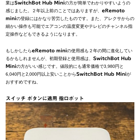
業は
の方が簡単でわかりやすいようの
SwitchBot Hub Mini
感じました。２年以上前のことではありますが、
eRemoto
の登録にはかなり苦労したものです。また、アレクサからの
mini
細かい操作も可能でエアコンの温度変更やテレビのチャンネル指
定操作などもできるようになります。
もしかしたら
の使用感も２年の間に進化してい
eRemoto mini
るかもしれませんが、初期登録と使用感は、
SwitchBot Hub
の方がいい感じです。値段的にも通常価格で3,980円と
Mini
6,040円と2,000円以上安いことから
が
SwitchBot Hub Mini
おすすめですね、
スイッチ ボタンに適用 指ロボット