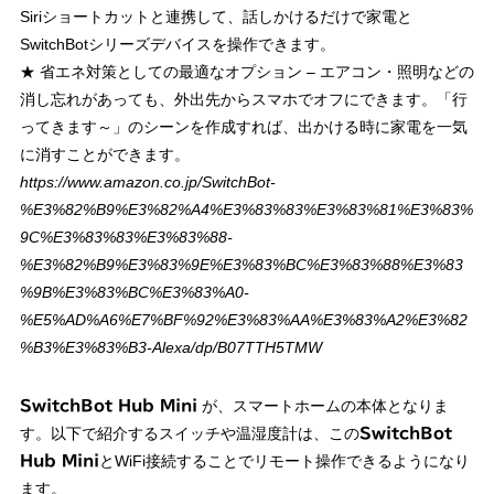
Siriショートカットと連携して、話しかけるだけで家電と
SwitchBotシリーズデバイスを操作できます。
★ 省エネ対策としての最適なオプション – エアコン・照明などの
消し忘れがあっても、外出先からスマホでオフにできます。「行
ってきます～」のシーンを作成すれば、出かける時に家電を一気
に消すことができます。
https://www.amazon.co.jp/SwitchBot-
%E3%82%B9%E3%82%A4%E3%83%83%E3%83%81%E3%83%
9C%E3%83%83%E3%83%88-
%E3%82%B9%E3%83%9E%E3%83%BC%E3%83%88%E3%83
%9B%E3%83%BC%E3%83%A0-
%E5%AD%A6%E7%BF%92%E3%83%AA%E3%83%A2%E3%82
%B3%E3%83%B3-Alexa/dp/B07TTH5TMW
が、スマートホームの本体となりま
SwitchBot Hub Mini
す。以下で紹介するスイッチや温湿度計は、この
SwitchBot
とWiFi接続することでリモート操作できるようになり
Hub Mini
ます。