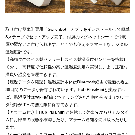
取り付け簡単】専用「SwitchBot」アプリをインストールして簡単
3ステープでセットアップ完了。付属のマグネットシートで冷蔵
庫や壁などに付けられます。どこでも使えるスマートなデジタル
温湿度計です。
【高精度のスイス製センサー】スイス製温湿度センサーを搭載し
ており、高精度で信頼性の高い温湿度測定を実現し、より正確な
温度や湿度を管理できます。
【履歴データを確認】温湿度計本体はBluetooth経由で最新の過去
36日間のデータが保存されています。Hub Plus/Miniと接続すれ
ば、温湿度計はWi-Fi経由でペアリングされた時から今までのデー
タ記録がすべて無期限に保存できます。
【アラーム付き】Hub Plus/Miniと連携して外出先からリアルタイ
ムにお部屋の状態を確認したり、アラーム通知を受け取ったりし
ます。
【シーン機能よりスマートホーム化実現】SwitchBotハブプラス/