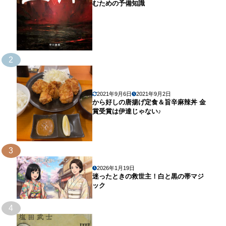
むための予備知識
2
2021年9月6日
2021年9月2日
から好しの唐揚げ定食＆旨辛麻辣丼 金
賞受賞は伊達じゃない♪
3
2026年1月19日
迷ったときの救世主！白と黒の帯マジ
ック
4