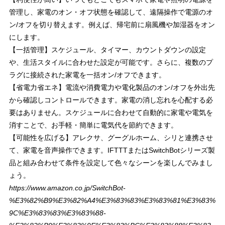
管理し、家電のオン・オフ状態を確認して、遠隔操作で電源のオ
ン/オフを切り替えます。例えば、帰宅前に扇風機や加湿器をオン
にします。
【一括管理】スケジュール、タイマー、カウントダウンの設定
や、生活スタイルに合わせた設定が可能です。さらに、複数のプ
ラグに接続された家電を一括オン/オフできます。
【省電力省エネ】電流や消費電力や電化製品のオン/オフを外出先
から確認しコントロールできます。家電の消し忘れを心配する必
要はありません。スケジュールに合わせて自動的に家電や電気を
消すことで、お手軽・簡単に電気代を節約できます。
【可能性を広げる】アレクサ、グーグルホーム、シリと連携させ
て、家電を音声操作できます。IFTTTまたはSwitchBotシリーズ製
品と組み合わせて条件を設定して色々なシーンを楽しんでみまし
ょう。
https://www.amazon.co.jp/SwitchBot-
%E3%82%B9%E3%82%A4%E3%83%83%E3%83%81%E3%83%
9C%E3%83%83%E3%83%88-