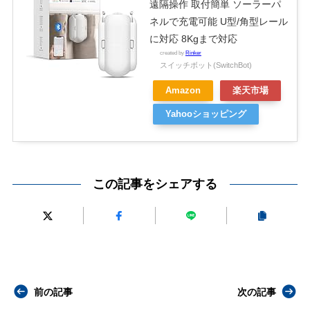
遠隔操作 取付簡単 ソーラーパ
ネルで充電可能 U型/角型レール
に対応 8Kgまで対応
created by
Rinker
スイッチボット(SwitchBot)
Amazon
楽天市場
Yahooショッピング
この記事をシェアする
前の記事
次の記事