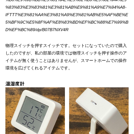
%83%83%E3%83%81%E3%81%AB%E9%81%A9%E7%94%A8-
IFTTT%E3%81%AA%E3%81%A9%E3%81%AB%E5%AF%BE%E
5%BF%9C%E5%8F%AF%E8%83%BD%EF%BC%88%E7%99%B
D%EF%BC%89/dp/B07B7NXV4R
物理スイッチを押すスイッチです。セットになっていたので購入
したのですが、私の部屋の環境では物理スイッチを押す操作のア
イテムが無く使うことはありませんが、スマートホームでの操作
環境を広げてくれるアイテムです。
温湿度計