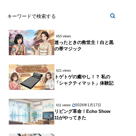
653 views
迷ったときの救世主！白と黒
の帯マジック
621 views
トゲトゲの癒やし！？ 私の
「シャクティマット」体験記
2026年1月17日
611 views
リビング革命！Echo Show
11がやってきた