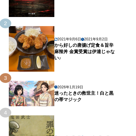
2
2021年9月6日
2021年9月2日
から好しの唐揚げ定食＆旨辛
麻辣丼 金賞受賞は伊達じゃな
い♪
3
2026年1月19日
迷ったときの救世主！白と黒
の帯マジック
4