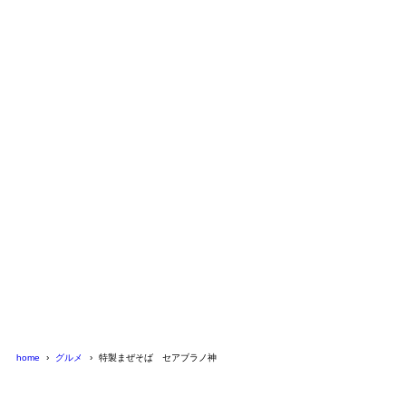
home
グルメ
特製まぜそば セアブラノ神