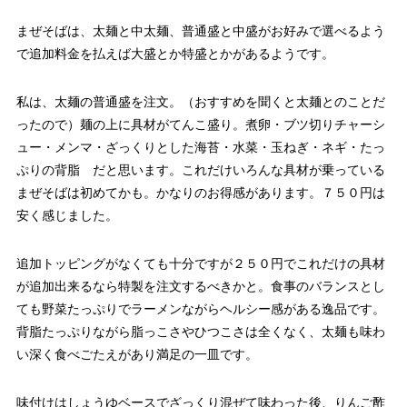
まぜそばは、太麺と中太麺、普通盛と中盛がお好みで選べるよう
で追加料金を払えば大盛とか特盛とかがあるようです。
私は、太麺の普通盛を注文。（おすすめを聞くと太麺とのことだ
ったので）麺の上に具材がてんこ盛り。煮卵・ブツ切りチャーシ
ュー・メンマ・ざっくりとした海苔・水菜・玉ねぎ・ネギ・たっ
ぷりの背脂 だと思います。これだけいろんな具材が乗っている
まぜそばは初めてかも。かなりのお得感があります。７５０円は
安く感じました。
追加トッピングがなくても十分ですが２５０円でこれだけの具材
が追加出来るなら特製を注文するべきかと。食事のバランスとし
ても野菜たっぷりでラーメンながらヘルシー感がある逸品です。
背脂たっぷりながら脂っこさやひつこさは全くなく、太麺も味わ
い深く食べごたえがあり満足の一皿です。
味付けはしょうゆベースでざっくり混ぜて味わった後、りんご酢