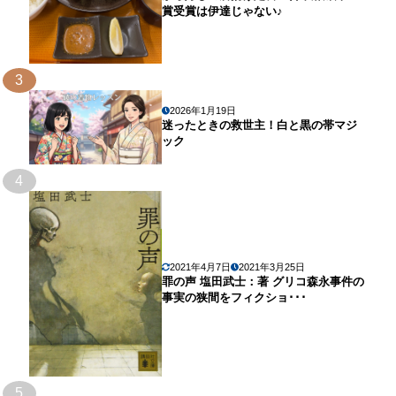
賞受賞は伊達じゃない♪
3
2026年1月19日
迷ったときの救世主！白と黒の帯マジ
ック
4
2021年4月7日
2021年3月25日
罪の声 塩田武士：著 グリコ森永事件の
事実の狭間をフィクショ･･･
5