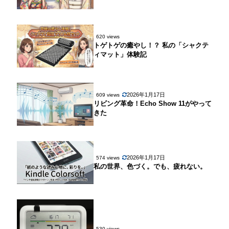
620 views
トゲトゲの癒やし！？ 私の「シャクテ
ィマット」体験記
2026年1月17日
609 views
リビング革命！Echo Show 11がやって
きた
2026年1月17日
574 views
私の世界、色づく。でも、疲れない。
530 views