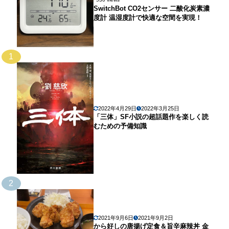
SwitchBot CO2センサー 二酸化炭素濃
度計 温湿度計で快適な空間を実現！
1
2022年4月29日
2022年3月25日
「三体」SF小説の超話題作を楽しく読
むための予備知識
2
2021年9月6日
2021年9月2日
から好しの唐揚げ定食＆旨辛麻辣丼 金