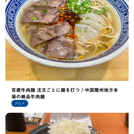
百歳牛肉麺 注文ごとに麺を打つ♪中国蘭州地方本
場の絶品牛肉麺
グルメ