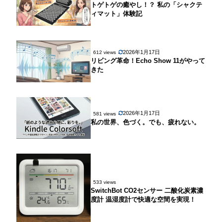
トゲトゲの癒やし！？ 私の「シャクテ
ィマット」体験記
2026年1月17日
612 views
リビング革命！Echo Show 11がやって
きた
2026年1月17日
581 views
私の世界、色づく。でも、疲れない。
533 views
SwitchBot CO2センサー 二酸化炭素濃
度計 温湿度計で快適な空間を実現！