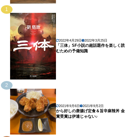
1
2022年4月29日
2022年3月25日
「三体」SF小説の超話題作を楽しく読
むための予備知識
2
2021年9月6日
2021年9月2日
から好しの唐揚げ定食＆旨辛麻辣丼 金
賞受賞は伊達じゃない♪