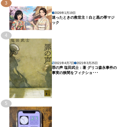
3
2026年1月19日
迷ったときの救世主！白と黒の帯マジ
ック
4
2021年4月7日
2021年3月25日
罪の声 塩田武士：著 グリコ森永事件の
事実の狭間をフィクショ･･･
5