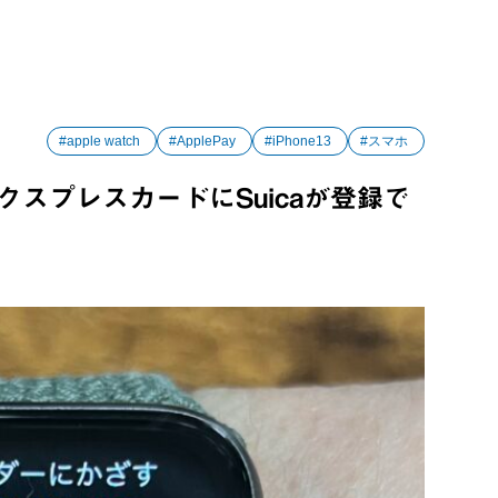
#apple watch
#ApplePay
#iPhone13
#スマホ
エクスプレスカードにSuicaが登録で