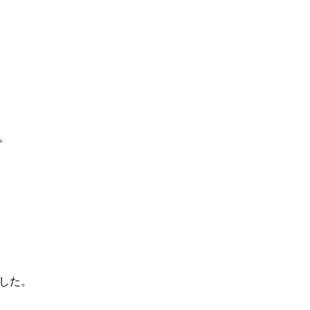
。
した。