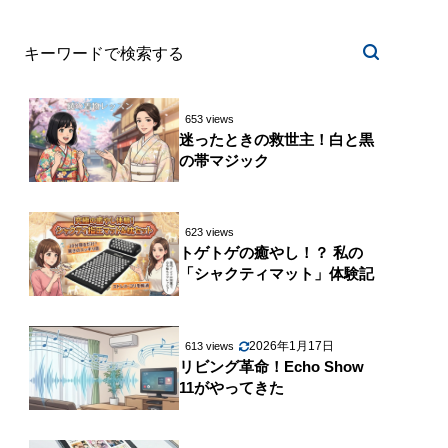
653 views
迷ったときの救世主！白と黒
の帯マジック
623 views
トゲトゲの癒やし！？ 私の
「シャクティマット」体験記
2026年1月17日
613 views
リビング革命！Echo Show
11がやってきた