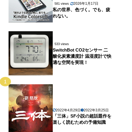
2026年1月17日
581 views
私の世界、色づく。でも、疲
れない。
533 views
SwitchBot CO2センサー 二
酸化炭素濃度計 温湿度計で快
適な空間を実現！
1
2022年4月29日
2022年3月25日
「三体」SF小説の超話題作を
楽しく読むための予備知識