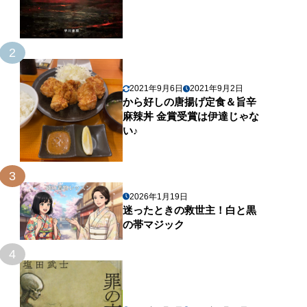
2
2021年9月6日
2021年9月2日
から好しの唐揚げ定食＆旨辛
麻辣丼 金賞受賞は伊達じゃな
い♪
3
2026年1月19日
迷ったときの救世主！白と黒
の帯マジック
4