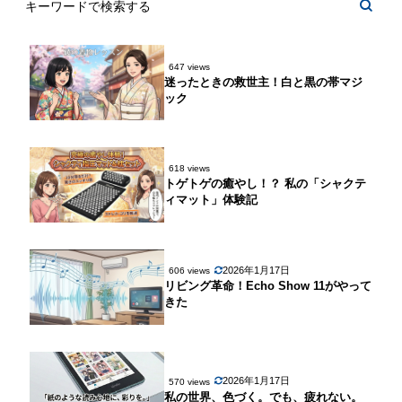
647 views
迷ったときの救世主！白と黒の帯マジ
ック
618 views
トゲトゲの癒やし！？ 私の「シャクテ
ィマット」体験記
2026年1月17日
606 views
リビング革命！Echo Show 11がやって
きた
2026年1月17日
570 views
私の世界、色づく。でも、疲れない。