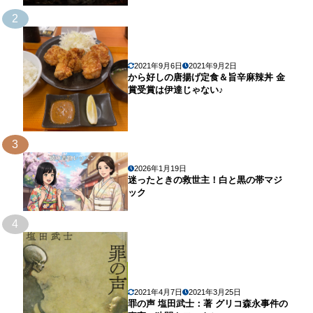
2
2021年9月6日
2021年9月2日
から好しの唐揚げ定食＆旨辛麻辣丼 金
賞受賞は伊達じゃない♪
3
2026年1月19日
迷ったときの救世主！白と黒の帯マジ
ック
4
2021年4月7日
2021年3月25日
罪の声 塩田武士：著 グリコ森永事件の