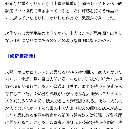
外感など重くなりがちな（実際結構重い）物語をライトノベル的
設定でいい塩梅で描ききっているところに好感を持てる作品で
す。思っていたよりしっかりした作品で一気読みできました。
次作からは大学生編のようですが、主人公たちが思春期とは言え
ない年齢になりつつあるのでどのような展開になるのやら。
「
妖奇庵夜話
」
人間（ホモサピエンス）と異なるDNAを持つ亜人（妖人）がいた
らという物語。見た目は人間と変わらないが、泳ぎが得意とか視
力や聴覚が優れているとか普通より秀でた能力を持つ人が昔から
存在していた。DNA分析精度が上がりそんな人達がホモサピエン
スと異なるDANを持つ妖人でることが確認される。彼らは人なの
か人でないのか？そんな世の中で人より能力の優れる妖人が起こ
したと思われる犯罪を捜査する部署（通称妖人対策課）が警視庁
に置かれることになる。妖奇庵と呼ばれる茶室を持つ茶道家・洗