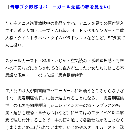
「
青春ブタ野郎はバニーガール先輩の夢を見ない
」
ただ今アニメ絶賛放映中の作品ですね。アニメを見ての原作購入
です。透明人間・ループ・入れ替わり・ドッペルゲンガー・二重
人格・タイムトラベル・タイムパラドックスなどなど、SF要素て
んこ盛り。
スクールカースト・SNS・いじめ・空気読み・孤独疎外感・将来
への不安などにさらされて心に歪みが生じた少女たちに起こる不
思議な現象・・・都市伝説「思春期症候群」
主人公の咲太が図書館でバニーガールに出会うところからさまざ
まな「思春期症候群」に巻き込まれることになる。「思春期症候
群」の現象を物理理論（シュレディンガーの猫・ラプラスの悪
魔・超ひも理論・量子もつれなど）に当てはめてラノベ的厨ニ解
釈で理屈付けすることで一本の筋を通して各話散らかることなく
うまくまとめ上げられています。いじめやスクールカースト・疎