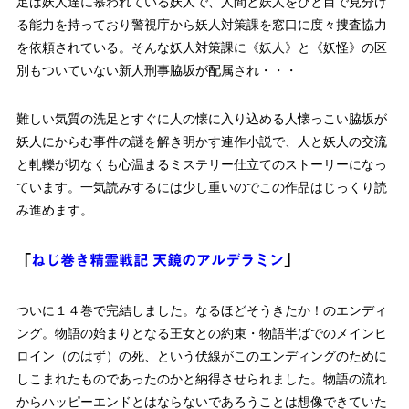
足は妖人達に慕われている妖人で、人間と妖人をひと目で見分け
る能力を持っており警視庁から妖人対策課を窓口に度々捜査協力
を依頼されている。そんな妖人対策課に《妖人》と《妖怪》の区
別もついていない新人刑事脇坂が配属され・・・
難しい気質の洗足とすぐに人の懐に入り込める人懐っこい脇坂が
妖人にからむ事件の謎を解き明かす連作小説で、人と妖人の交流
と軋轢が切なくも心温まるミステリー仕立てのストーリーになっ
ています。一気読みするには少し重いのでこの作品はじっくり読
み進めます。
「
ねじ巻き精霊戦記 天鏡のアルデラミン
」
ついに１４巻で完結しました。なるほどそうきたか！のエンディ
ング。物語の始まりとなる王女との約束・物語半ばでのメインヒ
ロイン（のはず）の死、という伏線がこのエンディングのために
しこまれたものであったのかと納得させられました。物語の流れ
からハッピーエンドとはならないであろうことは想像できていた