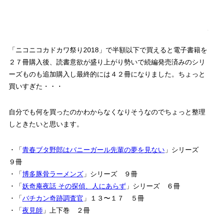
「ニコニコカドカワ祭り2018」で半額以下で買えると電子書籍を
２７冊購入後、読書意欲が盛り上がり勢いで続編発売済みのシリ
ーズものも追加購入し最終的には４２冊になりました。ちょっと
買いすぎた・・・
自分でも何を買ったのかわからなくなりそうなのでちょっと整理
しときたいと思います。
・「
青春ブタ野郎はバニーガール先輩の夢を見ない
」シリーズ
９冊
・「
博多豚骨ラーメンズ
」シリーズ ９冊
・「
妖奇庵夜話 その探偵、人にあらず
」シリーズ ６冊
・「
バチカン奇跡調査官
」１３〜１７ ５冊
・「
夜見師
」上下巻 ２冊