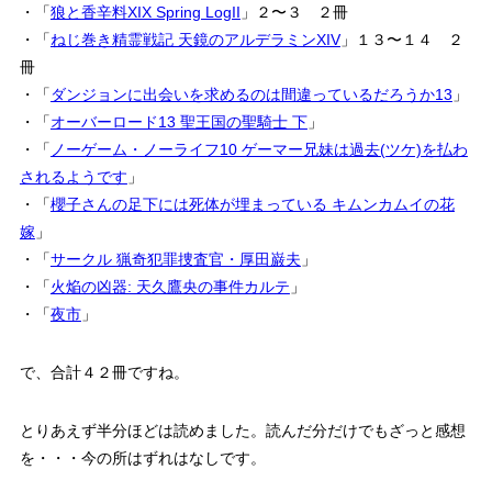
・「
狼と香辛料XIX Spring LogII
」２〜３ ２冊
・「
ねじ巻き精霊戦記 天鏡のアルデラミンXIV
」１３〜１４ ２
冊
・「
ダンジョンに出会いを求めるのは間違っているだろうか13
」
・「
オーバーロード13 聖王国の聖騎士 下
」
・「
ノーゲーム・ノーライフ10 ゲーマー兄妹は過去(ツケ)を払わ
されるようです
」
・「
櫻子さんの足下には死体が埋まっている キムンカムイの花
嫁
」
・「
サークル 猟奇犯罪捜査官・厚田巌夫
」
・「
火焔の凶器: 天久鷹央の事件カルテ
」
・「
夜市
」
で、合計４２冊ですね。
とりあえず半分ほどは読めました。読んだ分だけでもざっと感想
を・・・今の所はずれはなしです。