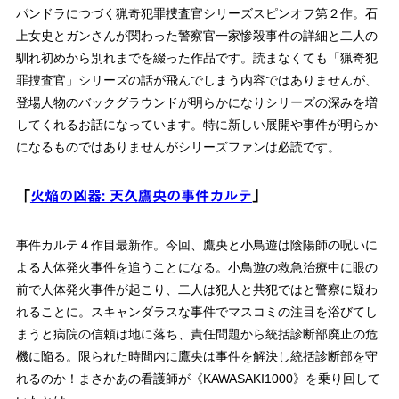
パンドラにつづく猟奇犯罪捜査官シリーズスピンオフ第２作。石
上女史とガンさんが関わった警察官一家惨殺事件の詳細と二人の
馴れ初めから別れまでを綴った作品です。読まなくても「猟奇犯
罪捜査官」シリーズの話が飛んでしまう内容ではありませんが、
登場人物のバックグラウンドが明らかになりシリーズの深みを増
してくれるお話になっています。特に新しい展開や事件が明らか
になるものではありませんがシリーズファンは必読です。
「
火焔の凶器: 天久鷹央の事件カルテ
」
事件カルテ４作目最新作。今回、鷹央と小鳥遊は陰陽師の呪いに
よる人体発火事件を追うことになる。小鳥遊の救急治療中に眼の
前で人体発火事件が起こり、二人は犯人と共犯ではと警察に疑わ
れることに。スキャンダラスな事件でマスコミの注目を浴びてし
まうと病院の信頼は地に落ち、責任問題から統括診断部廃止の危
機に陥る。限られた時間内に鷹央は事件を解決し統括診断部を守
れるのか！まさかあの看護師が《KAWASAKI1000》を乗り回して