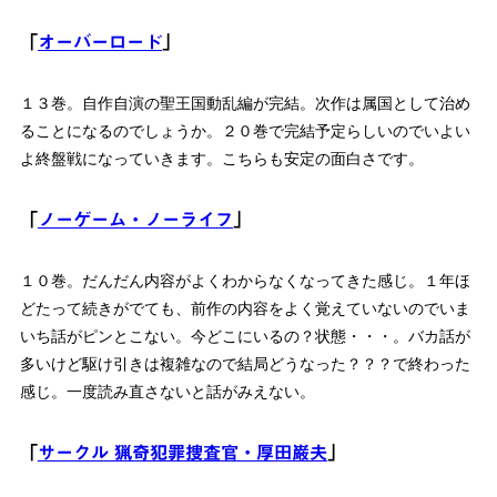
「
オーバーロード
」
１３巻。自作自演の聖王国動乱編が完結。次作は属国として治め
ることになるのでしょうか。２０巻で完結予定らしいのでいよい
よ終盤戦になっていきます。こちらも安定の面白さです。
「
ノーゲーム・ノーライフ
」
１０巻。だんだん内容がよくわからなくなってきた感じ。１年ほ
どたって続きがでても、前作の内容をよく覚えていないのでいま
いち話がピンとこない。今どこにいるの？状態・・・。バカ話が
多いけど駆け引きは複雑なので結局どうなった？？？で終わった
感じ。一度読み直さないと話がみえない。
「
サークル 猟奇犯罪捜査官・厚田巌夫
」