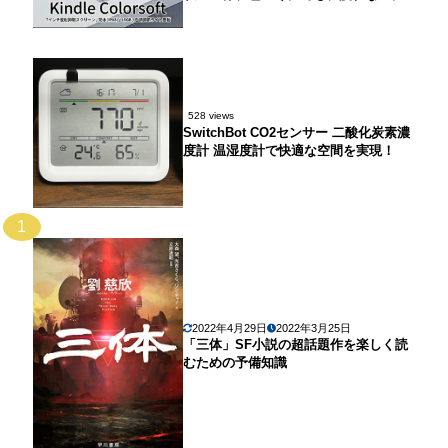
528 views
SwitchBot CO2センサー 二酸化炭素濃
度計 温湿度計で快適な空間を実現！
1
2022年4月29日
2022年3月25日
「三体」SF小説の超話題作を楽しく読
むための予備知識