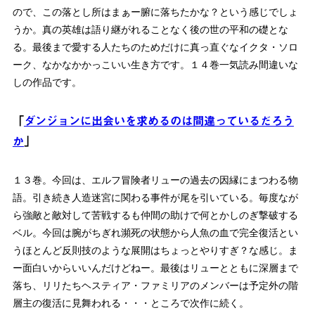
ので、この落とし所はまぁー腑に落ちたかな？という感じでしょ
うか。真の英雄は語り継がれることなく後の世の平和の礎とな
る。最後まで愛する人たちのためだけに真っ直ぐなイクタ・ソロ
ーク、なかなかかっこいい生き方です。１４巻一気読み間違いな
しの作品です。
「
ダンジョンに出会いを求めるのは間違っているだろう
か
」
１３巻。今回は、エルフ冒険者リューの過去の因縁にまつわる物
語。引き続き人造迷宮に関わる事件が尾を引いている。毎度なが
ら強敵と敵対して苦戦するも仲間の助けで何とかしのぎ撃破する
ベル。今回は腕がちぎれ瀕死の状態から人魚の血で完全復活とい
うほとんど反則技のような展開はちょっとやりすぎ？な感じ。ま
ー面白いからいいんだけどねー。最後はリューとともに深層まで
落ち、リリたちヘスティア・ファミリアのメンバーは予定外の階
層主の復活に見舞われる・・・ところで次作に続く。