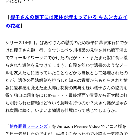
いたとは・・・
「
櫻子さんの足下には死体が埋まっている キムンカムイ
の花嫁
」
シリーズ14作目。ばあやさんの慰労のため糠平に温泉旅行にでか
けた櫻子さん御一行。タウシュベツ川橋梁の見学を兼ね糠平湖ま
でフィールドワークにでかけたのだが・・・またまた獣に食い荒
らされた遺体を見つけてしまう。自殺を匂わす遺書のようなメー
ルを友人たちに送っていたことなどから自殺として処理されたの
だが、遺体の司法解剖を担当した知人の青葉からもたらされた情
報に違和感を覚えた正太郎は花房の関与を疑い櫻子さんの協力を
得て独自に調査をはじめる・・・最終場面で青葉から正太郎に打
ち明けられた情報はどういう意味を持つのか？大きな謎が提示さ
れ次回に続く。いよいよ物語も佳境にって感じでしょうか。
「
博多豚骨ラーメンズ
」を Amazon Preime Video でアニメ版を
先日一気見したのですが、結構面白かったので小説も一気読みで