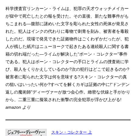
科学捜査官リンカーン・ライムは、犯罪の天才ウォッチメイカー
が獄中で死亡したとの報を受けた。その直後、新たな難事件がも
ちこまれる―腹部に謎めいた文字を彫られた女性の死体が発見さ
れた。犯人はインクの代わりに毒物で刺青を刻み、被害者を毒殺
したのだ。現場で発見できた証拠物件はごくわずかだったが、犯
人が残した紙片はニューヨークで起きたある連続殺人に関する書
籍の切れ端だった―ライムが解決した“ボーン・コレクター”事件
である。犯人はボーン・コレクターの手口とライムの捜査術に学
び、殺人をくりかえしているのか?次の犯行はどこで起きるのか?
被害者に彫られた文字は何を意味する?スキン・コレクターの真
の狙いはいったい何か?すべてを解くカギは証拠の中に!“ドンデン
返しの魔術師”ディーヴァーが放つ会心作。緻密な伏線と手がかり
から、二重三重に擬装された衝撃の完全犯罪が浮かび上がる!
amazon より
スキン・コレクター 上