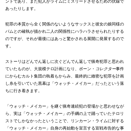
ントであり、また犯人がライムにミスリードさせるための伏線で
あったりします。
犯罪の本質から全く関係のないようなサックスと彼女の娘同様の
パムとの確執が描かれ二人の関係性にハラハラさせられたりする
のですが、それが最後にはあっと驚かされる展開に発展するので
す。
ストーリはどんでん返しに次ぐどんでん返しで猟奇犯罪と思われ
ていたものが、大規模テロ計画になり、ボーン・
コレクター
事件
にからむカルト集団の執着もからみ、最終的に緻密な犯罪を計画
し糸を引いていた黒幕は「ウォッチ・メイカー」だったという落
ちに行き着きます。
「ウォッチ・メイカー」を継ぐ猟奇連続犯の登場かと思わせなが
ら、実は「ウォッチ・メイカー」の手綱の上で踊っていたテロリ
ストでしかなかったということで、リンカーン・ライムに対する
「ウォッチ・メイカー」自身の再始動を宣言する宣戦布告的な事