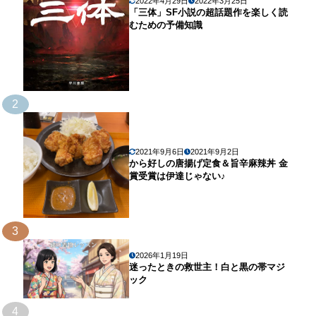
2022年4月29日
2022年3月25日
「三体」SF小説の超話題作を楽しく読
むための予備知識
2
2021年9月6日
2021年9月2日
から好しの唐揚げ定食＆旨辛麻辣丼 金
賞受賞は伊達じゃない♪
3
2026年1月19日
迷ったときの救世主！白と黒の帯マジ
ック
4