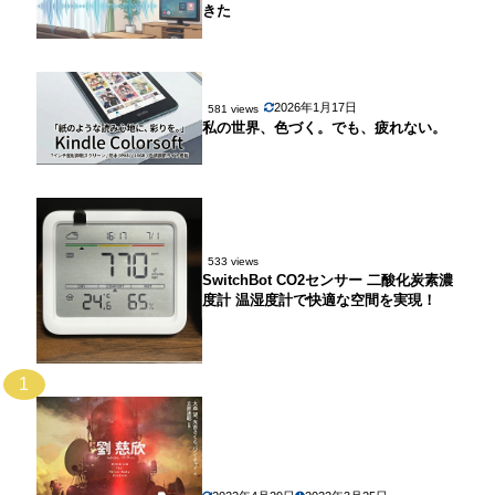
きた
2026年1月17日
581 views
私の世界、色づく。でも、疲れない。
533 views
SwitchBot CO2センサー 二酸化炭素濃
度計 温湿度計で快適な空間を実現！
1