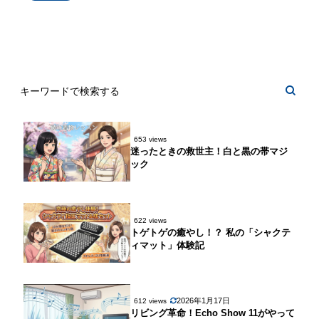
653 views
迷ったときの救世主！白と黒の帯マジ
ック
622 views
トゲトゲの癒やし！？ 私の「シャクテ
ィマット」体験記
2026年1月17日
612 views
リビング革命！Echo Show 11がやって