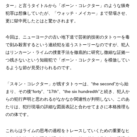
ター」と言うタイトルから「ボーン・コレクター」のような猟奇
犯罪は想像していたが、「ウォッチ・メイカー」まで登場させ、
更に獄中死したとはと驚かされます。
今回は、ニューヨークの古い地下道で芸術的技術のタトゥーを毒
で刻み殺害するという連続犯を追うストーリーなのですが、犯人
はリンカーン・ライムの捜査手法を徹底的に研究し微細な証拠一
つ残さないという知能犯で「ボーン・コレクター」を模倣してい
るような節が見受けられるのです。
「スキン・コレクター」が残すタトゥーは、“the second”から始
まり、その後“forty”、“17th”、“the six hundredth”と続き、犯人か
らの犯行声明と思われるがなかなか関連性が判明しない。このあ
たりは、犯行現場の詳細な図面表記と合わせてまさに本格推理も
のの体です。
これらはライムの思考の過程をトレースしていくための重要なヒ