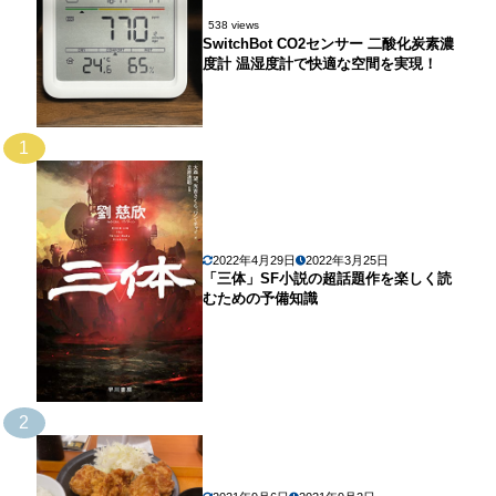
538 views
SwitchBot CO2センサー 二酸化炭素濃
度計 温湿度計で快適な空間を実現！
1
2022年4月29日
2022年3月25日
「三体」SF小説の超話題作を楽しく読
むための予備知識
2