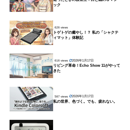
ック
626 views
トゲトゲの癒やし！？ 私の「シャクテ
ィマット」体験記
2026年1月17日
616 views
リビング革命！Echo Show 11がやって
きた
2026年1月17日
587 views
私の世界、色づく。でも、疲れない。