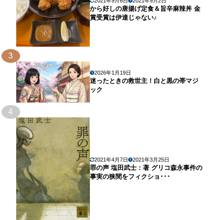
2021年9月6日
2021年9月2日
から好しの唐揚げ定食＆旨辛麻辣丼 金
賞受賞は伊達じゃない♪
3
2026年1月19日
迷ったときの救世主！白と黒の帯マジ
ック
4
2021年4月7日
2021年3月25日
罪の声 塩田武士：著 グリコ森永事件の
事実の狭間をフィクショ･･･