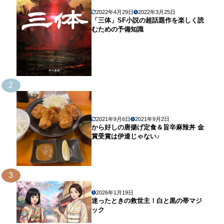
2022年4月29日
2022年3月25日
「三体」SF小説の超話題作を楽しく読
むための予備知識
2
2021年9月6日
2021年9月2日
から好しの唐揚げ定食＆旨辛麻辣丼 金
賞受賞は伊達じゃない♪
3
2026年1月19日
迷ったときの救世主！白と黒の帯マジ
ック