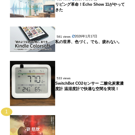
リビング革命！Echo Show 11がやって
きた
2026年1月17日
581 views
私の世界、色づく。でも、疲れない。
533 views
SwitchBot CO2センサー 二酸化炭素濃
度計 温湿度計で快適な空間を実現！
1