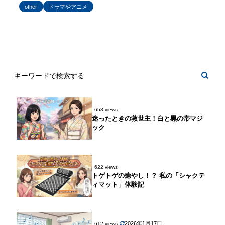
other
ドラマやアニメ
653 views
迷ったときの救世主！白と黒の帯マジ
ック
622 views
トゲトゲの癒やし！？ 私の「シャクテ
ィマット」体験記
2026年1月17日
612 views