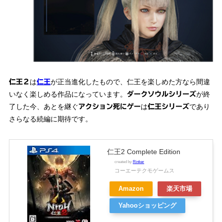
は
が正当進化したもので、仁王を楽しめた方なら間違
仁王２
仁王
いなく楽しめる作品になっています。
が終
ダークソウルシリーズ
了した今、あとを継ぐ
は
であり
アクション死にゲー
仁王シリーズ
さらなる続編に期待です。
仁王2 Complete Edition
created by
Rinker
コーエーテクモゲームス
Amazon
楽天市場
Yahooショッピング