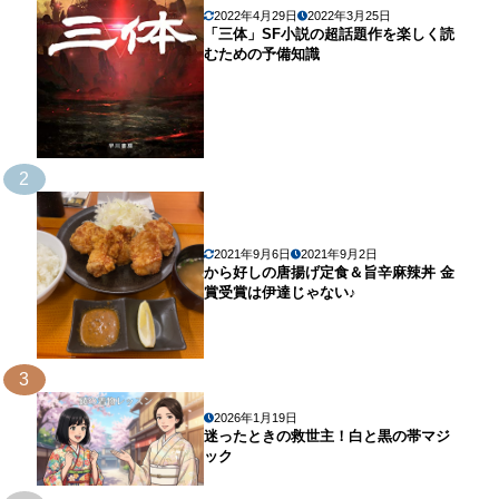
2022年4月29日
2022年3月25日
「三体」SF小説の超話題作を楽しく読
むための予備知識
2
2021年9月6日
2021年9月2日
から好しの唐揚げ定食＆旨辛麻辣丼 金
賞受賞は伊達じゃない♪
3
2026年1月19日
迷ったときの救世主！白と黒の帯マジ
ック