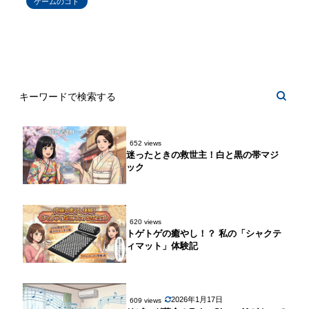
ゲームのコト
652 views
迷ったときの救世主！白と黒の帯マジ
ック
620 views
トゲトゲの癒やし！？ 私の「シャクテ
ィマット」体験記
2026年1月17日
609 views