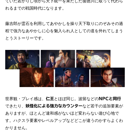
ていた若かりし頃から天下統一を果たした後徳川に取って代わら
れるまでの戦国時代になります。
藤吉郎が霊石を利用してあやかしを操り天下取りにのぞみその過
程で強力なあやかしに心を魅入られ人としての道を外れてしまう
とうストーリーです。
世界観・プレイ感は、
とほぼ同じ。波留などの
仁王
NPCと同行
できたり、
など若干の追加要素が
妖怪化による強力なカウンター
ありますが、ほとんど違和感がないほど変わらない遊び心地で
す。ハクスラ要素やレベルアップなどどこが違うのかすらよくわ
かりません。