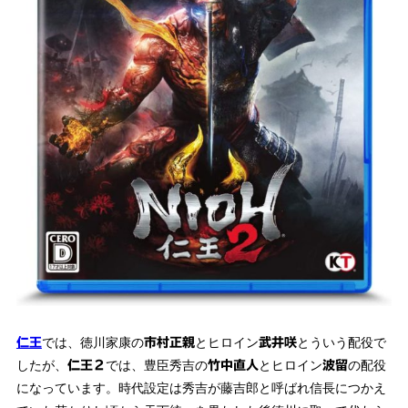
では、徳川家康の
とヒロイン
とういう配役で
仁王
市村正親
武井咲
したが、
では、豊臣秀吉の
とヒロイン
の配役
仁王２
竹中直人
波留
になっています。時代設定は秀吉が藤吉郎と呼ばれ信長につかえ