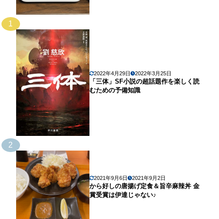
1
2022年4月29日
2022年3月25日
「三体」SF小説の超話題作を楽しく読
むための予備知識
2
2021年9月6日
2021年9月2日
から好しの唐揚げ定食＆旨辛麻辣丼 金
賞受賞は伊達じゃない♪