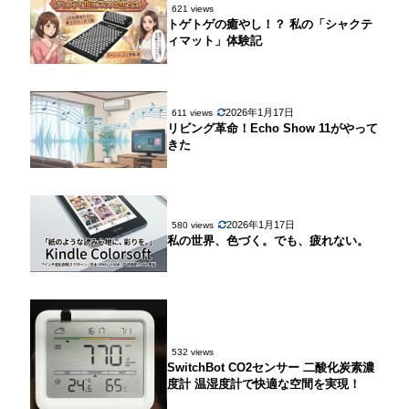
621 views
トゲトゲの癒やし！？ 私の「シャクテ
ィマット」体験記
2026年1月17日
611 views
リビング革命！Echo Show 11がやって
きた
2026年1月17日
580 views
私の世界、色づく。でも、疲れない。
532 views
SwitchBot CO2センサー 二酸化炭素濃
度計 温湿度計で快適な空間を実現！