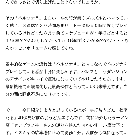
んでさっさとで切り上げたことぐらいでしょうか。
その「ペルソナ５」面白い！やめ時が無くズルズルとハマってい
く感じ。３連休で３０時間あまり、トータル５０時間近くプレイ
しているけれどまだ８月手前でスケジュールが１年ほどとすると
１/３程？のんびりしてたら１５０時間近くかかるのでは・・・な
んかすごいボリュームな感じですね。
基本的なゲームの流れは「ペルソナ４」と同じなのでペルソナを
プレイしている感が十分に楽しめます。パレスというダンジョン
のデザインがキレイで複雑になっていてやりごたえたあります。
最新機種で正統進化した最高傑作と言っていい出来栄えです。当
分の間は睡眠不足になりそうです。
で・・・今日紹介しようと思っているのが「手打ちうどん 福来
たる」JR伏見駅前のおうどん屋さんです。前に紹介したラーメン
店「セアブラノ神」さんの通りを挟んだ向かい側、JR高架下で
す。イズミヤの駐車場に止めて徒歩１分。以前から気になってい