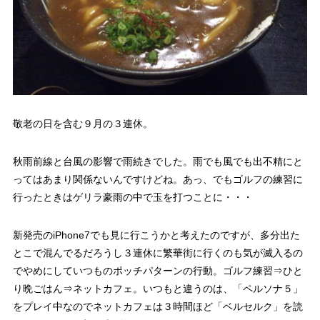
敬老の日を含む９月の３連休。
秋雨前線と台風の影響で雨続きでした。雨でも風でも出不精にと
ってはあまり関係ないんですけどね。あっ、でもゴルフの練習に
行ったときはゲリラ豪雨の中で玉を打つことに・・・
新発売のiPhone7でも見に行こうかと考えたのですが、多分出た
とこで混んでるだろうし３連休に繁華街に行くのも気が滅入るの
でやめにしていつものポッチパターンの行動。ゴルフ練習⇒ひと
り晩ごはん⇒ネットカフェ。いつもと違うのは、「ペルソナ５」
をプレイ中なのでネットカフェは３時間ほど「ベルセルク」を読