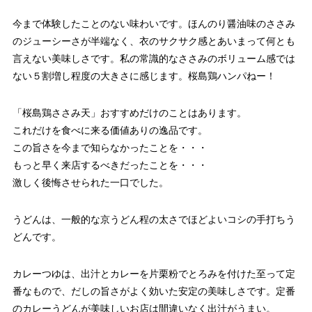
今まで体験したことのない味わいです。ほんのり醤油味のささみ
のジューシーさが半端なく、衣のサクサク感とあいまって何とも
言えない美味しさです。私の常識的なささみのボリューム感では
ない５割増し程度の大きさに感じます。桜島鶏ハンパねー！
「桜島鶏ささみ天」おすすめだけのことはあります。
これだけを食べに来る価値ありの逸品です。
この旨さを今まで知らなかったことを・・・
もっと早く来店するべきだったことを・・・
激しく後悔させられた一口でした。
うどんは、一般的な京うどん程の太さでほどよいコシの手打ちう
どんです。
カレーつゆは、出汁とカレーを片栗粉でとろみを付けた至って定
番なもので、だしの旨さがよく効いた安定の美味しさです。定番
のカレーうどんが美味しいお店は間違いなく出汁がうまい。