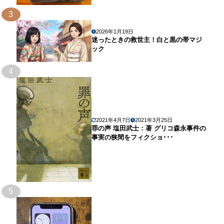
3
2026年1月19日
迷ったときの救世主！白と黒の帯マジ
ック
4
2021年4月7日
2021年3月25日
罪の声 塩田武士：著 グリコ森永事件の
事実の狭間をフィクショ･･･
5