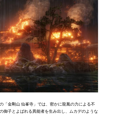
の「金剛山 仙峯寺」では、密かに龍胤の力による不
の御子とよばれる異能者を生み出し、ムカデのような