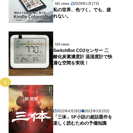
2026年1月17日
581 views
私の世界、色づく。でも、疲
れない。
533 views
SwitchBot CO2センサー 二
酸化炭素濃度計 温湿度計で快
適な空間を実現！
1
2022年4月29日
2022年3月25日
「三体」SF小説の超話題作を
楽しく読むための予備知識