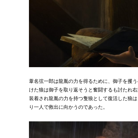
葦名弦一郎は龍胤の力を得るために、御子を攫う
けた狼は御子を取り返そうと奮闘するも討たれ右
装着され龍胤の力を持つ隻狼として復活した狼は
り一人で救出に向かうのであった。