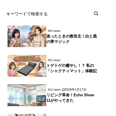
653 views
迷ったときの救世主！白と黒
の帯マジック
622 views
トゲトゲの癒やし！？ 私の
「シャクティマット」体験記
2026年1月17日
612 views
リビング革命！Echo Show
11がやってきた