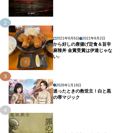
2
2021年9月6日
2021年9月2日
から好しの唐揚げ定食＆旨辛
麻辣丼 金賞受賞は伊達じゃな
い♪
3
2026年1月19日
迷ったときの救世主！白と黒
の帯マジック
4