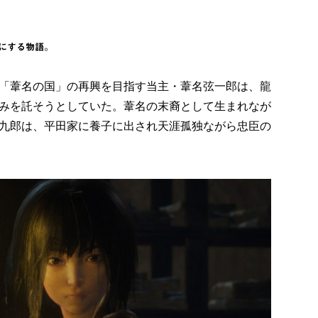
にする物語。
「葦名の国」の再興を目指す当主・葦名弦一郎は、龍
みを託そうとしていた。葦名の末裔として生まれなが
九郎は、平田家に養子に出され天涯孤独ながら忠臣の