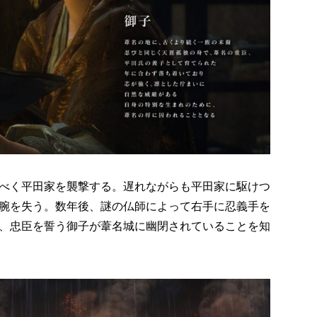
べく平田家を襲撃する。遅れながらも平田家に駆けつ
腕を失う。数年後、謎の仏師によって右手に忍義手を
、忠臣を誓う御子が葦名城に幽閉されていることを知