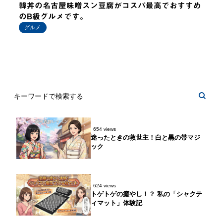
韓丼の名古屋味噌スン豆腐がコスパ最高でおすすめ
のB級グルメです。
グルメ
654 views
迷ったときの救世主！白と黒の帯マジ
ック
624 views
トゲトゲの癒やし！？ 私の「シャクテ
ィマット」体験記