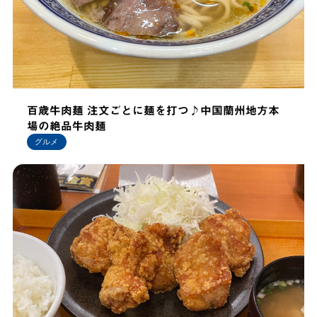
百歳牛肉麺 注文ごとに麺を打つ♪中国蘭州地方本
場の絶品牛肉麺
グルメ