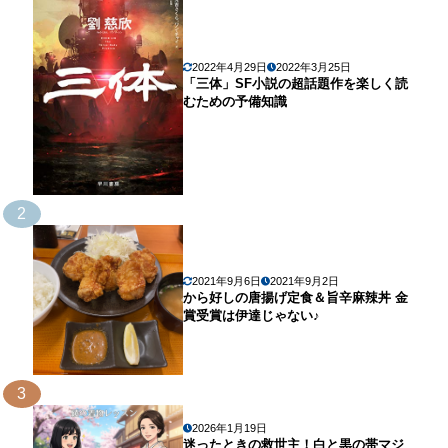
2022年4月29日
2022年3月25日
「三体」SF小説の超話題作を楽しく読
むための予備知識
2
2021年9月6日
2021年9月2日
から好しの唐揚げ定食＆旨辛麻辣丼 金
賞受賞は伊達じゃない♪
3
2026年1月19日
迷ったときの救世主！白と黒の帯マジ