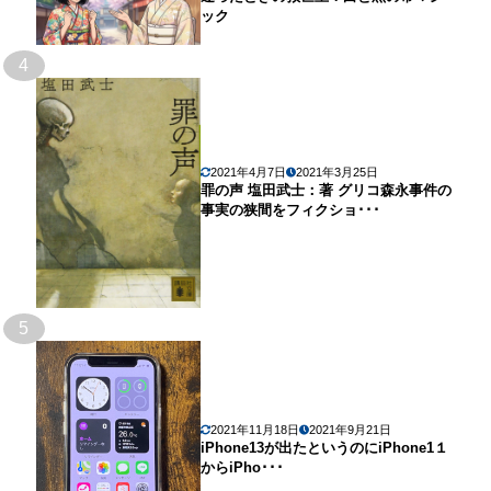
ック
4
2021年4月7日
2021年3月25日
罪の声 塩田武士：著 グリコ森永事件の
事実の狭間をフィクショ･･･
5
2021年11月18日
2021年9月21日
iPhone13が出たというのにiPhone1１
からiPho･･･