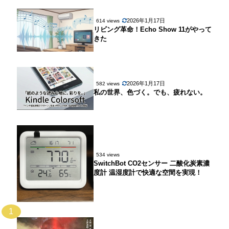
2026年1月17日
614 views
リビング革命！Echo Show 11がやって
きた
2026年1月17日
582 views
私の世界、色づく。でも、疲れない。
534 views
SwitchBot CO2センサー 二酸化炭素濃
度計 温湿度計で快適な空間を実現！
1